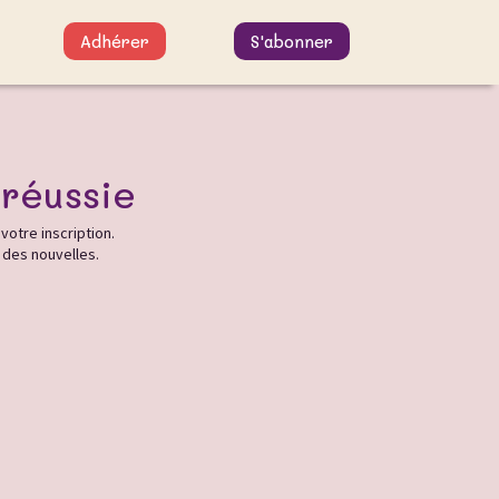
Adhérer
S'abonner
 réussie
otre inscription.
 des nouvelles.