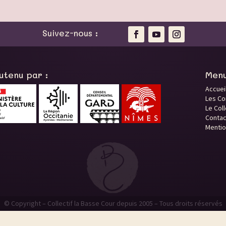
Suivez-nous :
utenu par :
Men
Accuei
Les C
Le Coll
Contac
Mentio
© Copyright – Collectif la Basse Cour depuis 2005 – Tous droits réservés