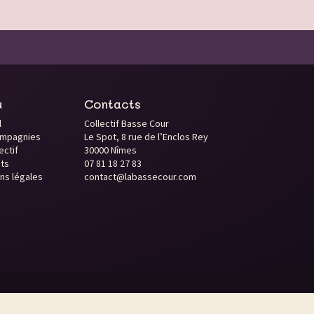
u
Contacts
l
Collectif Basse Cour
ompagnies
Le Spot, 8 rue de l’Enclos Rey
ectif
30000 Nîmes
ts
07 81 18 27 83
ns légales
contact@labassecour.com