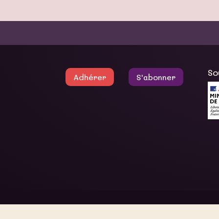
So
Adhérer
S'abonner