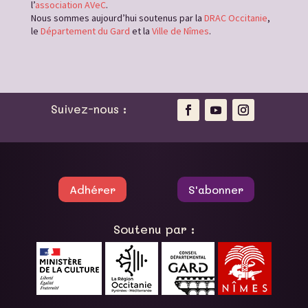
l’
association AVeC
.
Nous sommes aujourd’hui soutenus par la
DRAC Occitanie
,
le
Département du Gard
et la
Ville de Nîmes
.
Suivez-nous :
Adhérer
S'abonner
Soutenu par :