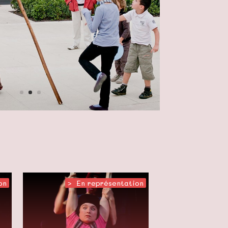
on
>
,
En représentation