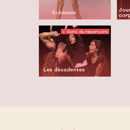
Jou
Échasses
cor
>
,
Sorti du répertoire
Les décadentes