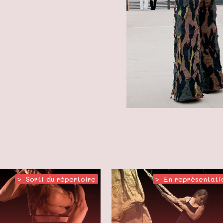
>
,
Sorti du répertoire
>
,
En représentati