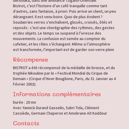
derbouka, dans une ambiance Tzigano-Orientale.
Bistrot, c’est l’histoire d’un café tranquille comme tant
d’autres, sans fantaisie, à priori. Puis arrive un client, un peu
dérangeant. Il est venu boire. Quoi de plus évident ?
Soudain les verres s’enchaînent, glissés, croisés, ôtés et
reposés : c’est une chorégraphie des rythmes, des gestes
et des objets. Le temps se suspend à l’ivresse des
mouvements. La confusion est semée au comptoir du
cafetier, et les rôles s’échangent. Même si l’atmosphère
est transformée, l’important est de garder son verre plein
Récompense
BISTROT a été récompensé de la médaille de bronze, et du
trophée Nikouline par le « Festival Mondial du Cirque de
Demain » (Cirque d’Hiver Bouglione, Paris, du 31 Janvier au 4
Février 2002).
Informations complémentaires
Durée : 20 mn
Avec Yannick Durand Gasselin, Sabri Tida, Clément
Cassiède, Germain Chaperon et Amokrane Aït Kaddour
Contacts