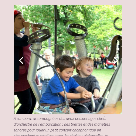
A son bord, accompagnées des deux personnages chefs
d’orchestre de l’embarcation : des tirettes et des manettes
sonores pour jouer un petit concert cacophonique en
chevauchant la giraf’sophone, les drakkar-violoncelles, la